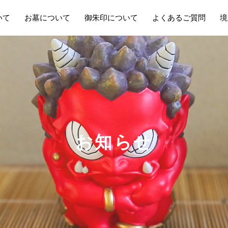
いて
お墓について
御朱印について
よくあるご質問
境
お
知
ら
せ